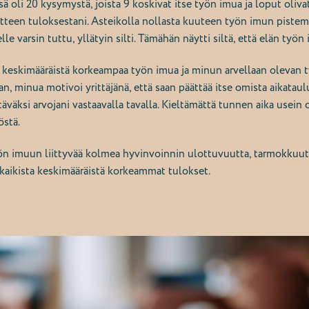
ä oli 20 kysymystä, joista 9 koskivat itse työn imua ja loput olivat 
utteen tuloksestani. Asteikolla nollasta kuuteen työn imun pistemä
lle varsin tuttu, yllätyin silti. Tämähän näytti siltä, että elän työn
n keskimääräistä korkeampaa työn imua ja minun arvellaan oleva
aan, minua motivoi yrittäjänä, että saan päättää itse omista aikataul
väksi arvojani vastaavalla tavalla. Kieltämättä tunnen aika usein o
yöstä.
yön imuun liittyvää kolmea hyvinvoinnin ulottuvuutta, tarmokkuut
kaikista keskimääräistä korkeammat tulokset.