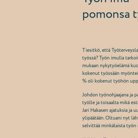
pomonsa t
Tiesitkö, että Työterveysl
työssä? Työn imulla tarko
mukaan nykytyöelämä kuorm
kokenut työssään myönteis
% oli kokenut työhön up
Johdon työnohjaajana ja p
työlle ja toisaalta mikä e
Jari Hakasen ajatuksia ja 
ylipäätään. Oltuani nyt lä
selvittää minkälaista työ