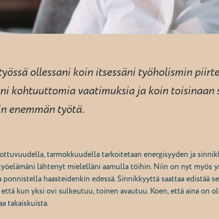
yössä ollessani koin itsessäni työholismin piirt
eni kohtuuttomia vaatimuksia ja koin toisinaan 
in enemmän työtä.
ottuvuudella, tarmokkuudella tarkoitetaan energisyyden ja sinn
i työelämäni lähtenyt mielelläni aamulla töihin. Niin on nyt myös yr
a ponnistella haasteidenkin edessä. Sinnikkyyttä saattaa edistää se
 että kun yksi ovi sulkeutuu, toinen avautuu. Koen, että aina on o
aa takaiskuista.