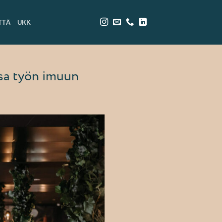
TTÄ
UKK
nsa työn imuun