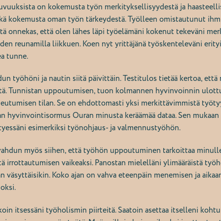
vuuksista on kokemusta työn merkityksellisyydestä ja haasteell
 sekä kokemusta oman työn tärkeydestä. Työlleen omistautunut ih
itä onnekas, että olen lähes läpi työelämäni kokenut tekeväni merk
den reunamilla liikkuen. Koen nyt yrittäjänä työskenteleväni erit
ea tunne.
 työhöni ja nautin siitä päivittäin. Testitulos tietää kertoa, ett
mästä. Tunnistan uppoutumisen, tuon kolmannen hyvinvoinnin ul
neutumisen tilan. Se on ehdottomasti yksi merkittävimmistä työt
an hyvinvointisormus Ouran minusta keräämää dataa. Sen mukaan
ttyessäni esimerkiksi työnohjaus- ja valmennustyöhön.
avahdun myös siihen, että työhön uppoutuminen tarkoittaa minulle
 irrottautumisen vaikeaksi. Panostan mielelläni ylimääräistä työhö
hän väsyttäisikin. Koko ajan on vahva eteenpäin menemisen ja aikaa
noksi.
oin itsessäni työholismin piirteitä. Saatoin asettaa itselleni koht