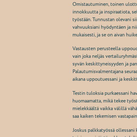
Omistautuminen, toinen ulottu
innokkuutta ja inspiraatiota,
työstään. Tunnustan olevani si
vahvuuksiani hyödyntäen ja nii
mukaisesti, ja se on aivan huik
Vastausten perusteella uppoudun
vain joka neljäs vertailuryh
syvän keskittyneisyyden ja pa
Palautumisvalmentajana seura
aikana uppoutuessani ja keski
Testin tuloksia purkaessani h
huomaamatta, mikä tekee työstä
mielekkäältä vaikka välillä vä
saa kaiken tekemisen vastapai
Joskus palkkatyössä ollessani k