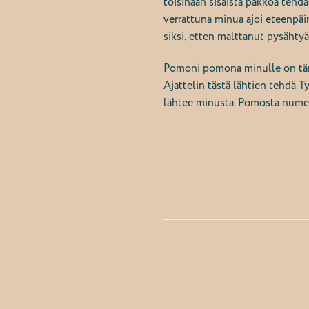
toisinaan sisäistä pakkoa tehd
verrattuna minua ajoi eteenpäi
siksi, etten malttanut pysähty
Pomoni pomona minulle on tärkeä
Ajattelin tästä lähtien tehdä Ty
lähtee minusta. Pomosta numer