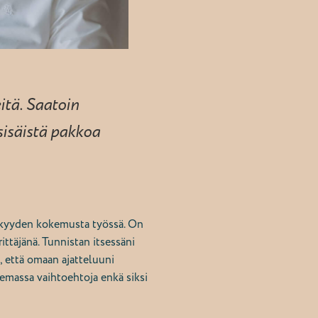
eitä. Saatoin
sisäistä pakkoa
ikkyyden kokemusta työssä. On
ittäjänä. Tunnistan itsessäni
, että omaan ajatteluuni
lemassa vaihtoehtoja enkä siksi