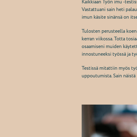
Kaikkiaan Työn imu -testiss
Vastattuani sain heti pala
imun käsite sinänsä on itse
Tulosten perusteella koe
kerran viikossa. Totta tosi
osaamiseni muiden käytettä
innostuneeksi työssä ja t
Testissä mitattiin myös t
uppoutumista. Sain näistä 