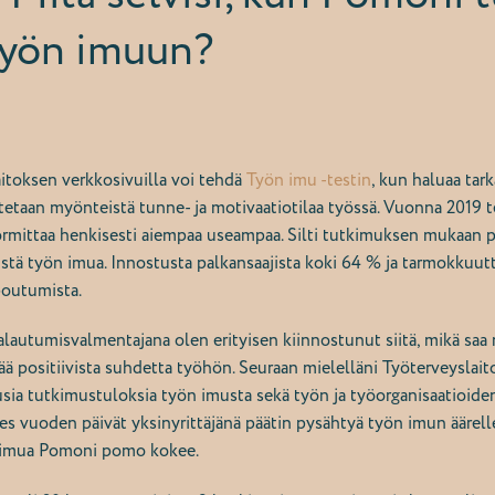
yön imuun?
aitoksen verkkosivuilla voi tehdä
Työn imu -testin
, kun haluaa tar
itetaan myönteistä tunne- ja motivaatiotilaa työssä. Vuonna 2019
ittaa henkisesti aiempaa useampaa. Silti tutkimuksen mukaan pal
tä työn imua. Innostusta palkansaajista koki 64 % ja tarmokkuut
poutumista.
alautumisvalmentajana olen erityisen kiinnostunut siitä, mikä saa
stää positiivista suhdetta työhön. Seuraan mielelläni Työterveysla
uusia tutkimustuloksia työn imusta sekä työn ja työorganisaatioide
hes vuoden päivät yksinyrittäjänä päätin pysähtyä työn imun äärell
n imua Pomoni pomo kokee.