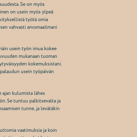
isuudesta. Se on myös
minen on usein myös ylpeä
ityksellistä työtä omia
yisen vahvasti arvomaailmani
ä näin usein työn imua kokee
ottuvuuden mukanaan tuoman
yytyväisyyden kokemuksistani.
 palaudun usein työpäivän
 ajan kulumista lähes
n. Se tuntuu palkitsevalta ja
nsaamisen tunne, ja levätäkin
uuttomia vaatimuksia ja koin