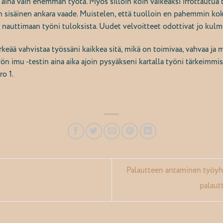
ä aina vain enemmän työtä. Myös silloin koin vaikeaksi irrottautua
n sisäinen ankara vaade. Muistelen, että tuolloin en pahemmin ko
ä nauttimaan työni tuloksista. Uudet velvoitteet odottivat jo kul
ä vahvistaa työssäni kaikkea sitä, mikä on toimivaa, vahvaa ja ma
ön imu -testin aina aika ajoin pysyäkseni kartalla työni tärkeimmist
o 1.
Palautteen antaminen työyht
palaut