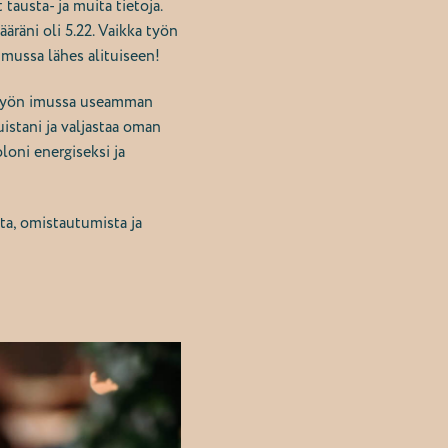
tausta- ja muita tietoja.
äräni oli 5.22. Vaikka työn
 imussa lähes alituiseen!
n työn imussa useamman
uistani ja valjastaa oman
loni energiseksi ja
ta, omistautumista ja