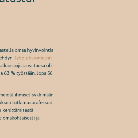
kastella omaa hyvinvointia
 tehdyn
Työolobarometrin
kansaajista valtaosa oli
ta 63 % työssään. Jopa 56
 meidät ihmiset sykkimään
itoksen tutkimusprofessori
n kehittämisestä
e omakohtaisesti ja