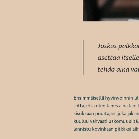
Joskus palkkat
asettaa itsell
tehdä aina va
Ensimmäisellä hyvinvoinnin ul
totta, että olen lähes aina läp
sisukkaan puurtajan, joka jaksa
kuuluu vahvasti uskomus siitä,
lannistu kovinkaan pitkäksi aik