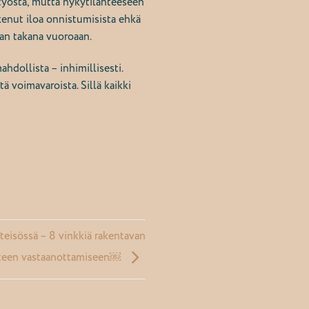
 työstä, mutta nykytilanteeseen
kenut iloa onnistumisista ehkä
man takana vuoroaan.
hdollista – inhimillisesti.
ä voimavaroista. Sillä kaikki
eisössä – 8 vinkkiä rakentavan
teen vastaanottamiseen￼