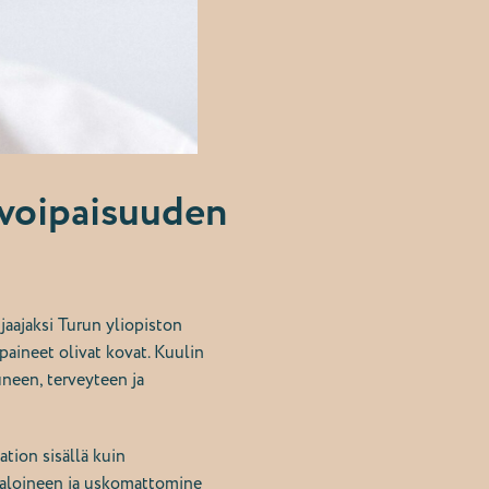
ivoipaisuuden
jaajaksi Turun yliopiston
spaineet olivat kovat. Kuulin
uneen, terveyteen ja
tion sisällä kuin
rtaloineen ja uskomattomine