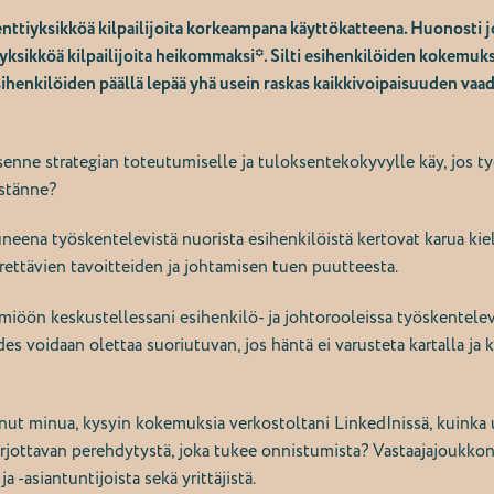
ttiyksikköä kilpailijoita korkeampana käyttökatteena. Huonosti j
yksikköä kilpailijoita heikommaksi*.
Silti esihenkilöiden kokemuks
henkilöiden päällä lepää yhä usein raskas kaikkivoipaisuuden vaade
senne strategian toteutumiselle ja tuloksentekokyvylle käy, jos 
istänne?
uneena työskentelevistä nuorista esihenkilöistä kertovat karua ki
ettävien tavoitteiden ja johtamisen tuen puutteesta.
iöön keskustellessani esihenkilö- ja johtorooleissa työskentelev
es voidaan olettaa suoriutuvan, jos häntä ei varusteta kartalla ja
nut minua, kysyin kokemuksia verkostoltani LinkedInissä, kuinka 
arjottavan perehdytystä, joka tukee onnistumista? Vastaajajoukkoni
a -asiantuntijoista sekä yrittäjistä.