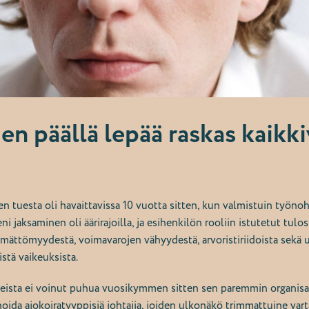
en päällä lepää raskas kaikk
n tuesta oli havaittavissa 10 vuotta sitten, kun valmistuin työnoh
i jaksaminen oli äärirajoilla, ja esihenkilön rooliin istutetut tulo
ämättömyydestä, voimavarojen vähyydestä, arvoristiriidoista sekä 
istä vaikeuksista.
steista ei voinut puhua vuosikymmen sitten sen paremmin organisaa
oida ajokoiratyyppisiä johtajia, joiden ulkonäkö trimmattuine va