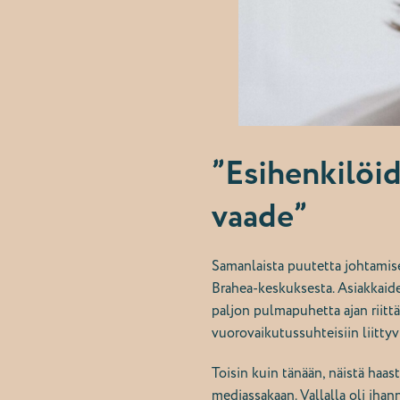
”Esihenkilöid
vaade”
Samanlaista puutetta johtamise
Brahea-keskuksesta. Asiakkaiden
paljon pulmapuhetta ajan riitt
vuorovaikutussuhteisiin liittyv
Toisin kuin tänään, näistä haa
mediassakaan. Vallalla oli
ihann