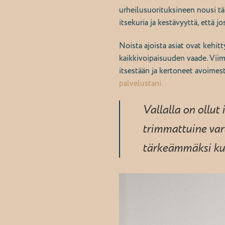
urheilusuorituksineen nousi tä
itsekuria ja kestävyyttä, että
Noista ajoista asiat ovat kehit
kaikkivoipaisuuden vaade
.
Viime
itsestään ja kertoneet avoimes
palvelustani.
Vallalla on ollut
trimmattuine var
tärkeämmäksi kui