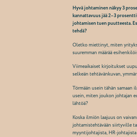
Hyvä johtaminen näkyy 3 prosen
kannattavuus jää 2–3 prosentti
johtamisen tuen puutteesta. Esi
tehdä?
Oletko miettinyt, miten yrityk
suuremman määrää esihenkilö
Viimeaikaiset kirjoitukset uup
selkeän tehtävänkuvan, ymmärr
Törmään usein tähän samaan ilm
usein, miten joukon johtajan ed
lähtöä?
Koska ilmiön laajuus on vaivan
johtamistehtävään siirtyville t
myyntijohtajista, HR-johtajista j