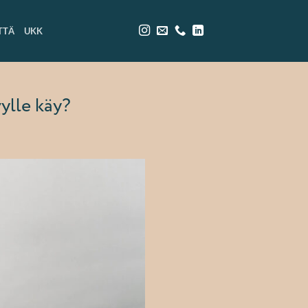
TTÄ
UKK
ylle käy?