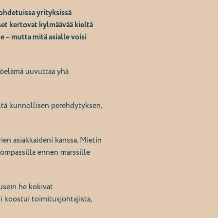
ohdetuissa yrityksissä
et kertovat kylmäävää kieltä
 – mutta mitä asialle voisi
työelämä uuvuttaa yhä
eltä kunnollisen perehdytyksen,
ien asiakkaideni kanssa. Mietin
 kompassilla ennen marssille
usein he kokivat
 koostui toimitusjohtajista,