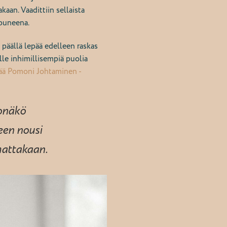
aan. Vaadittiin sellaista
uupuneena.
 päällä lepää edelleen raskas
le inhimillisempiä puolia
sää Pomoni Johtaminen -
konäkö
een nousi
mattakaan.