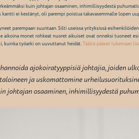
rkeämmäksi kuin johtajan osaaminen, inhimillisyydestä puhumattak
 jos kantti ei kestänyt, oli parempi poistua takavasemmalle lopen 
tyneet parempaan suuntaan. Silti useissa yrityksissä esihenkilöiden
 aikoina monet rohkeat nuoret aikuiset ovat onneksi tuoneet esil
ti, kuinka työarki on uuvuttanut heidät.
Täältä pääset lukemaan li
ihannoida ajokoiratyyppisiä johtajia, joiden ul
taloineen ja uskomattomine urheilusuorituksin
n johtajan osaaminen, inhimillisyydestä puhu