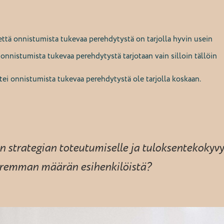
että onnistumista tukevaa perehdytystä on tarjolla hyvin usein
 onnistumista tukevaa perehdytystä tarjotaan vain silloin tällöin
tei
onnistumista tukevaa perehdytystä ole tarjolla koskaan.
n strategian toteutumiselle ja tuloksentekokyvy
uremman määrän esihenkilöistä?