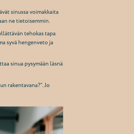
tävät sinussa voimakkaita
aan ne tietoisemmin.
yllättävän tehokas tapa
ama syvä hengenveto ja
uttaa sinua pysymään läsnä
lun rakentavana?”. Jo