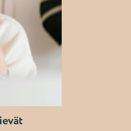
ievät