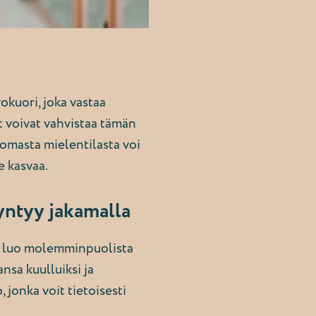
okuori, joka vastaa
t voivat vahvistaa tämän
s omasta mielentilasta voi
e kasvaa.
yntyy jakamalla
ka luo molemminpuolista
nsa kuulluiksi ja
 jonka voit tietoisesti