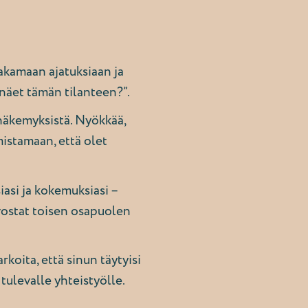
akamaan ajatuksiaan ja
 näet tämän tilanteen?”.
näkemyksistä. Nyökkää,
mistamaan, että olet
iasi ja kokemuksiasi –
rvostat toisen osapuolen
rkoita, että sinun täytyisi
ulevalle yhteistyölle.