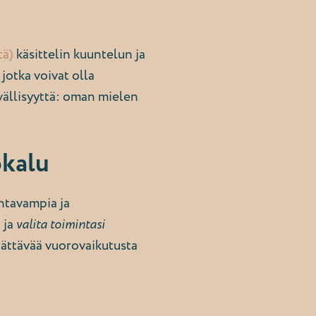
tä)
käsittelin kuuntelun ja
jotka voivat olla
sivällisyyttä: oman mielen
ökalu
entavampia ja
 ja
valita toimintasi
erättävää vuorovaikutusta