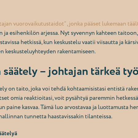
tajan vuorovaikutustaidot” , jonka pääset lukemaan tääl
 ja esihenkilön arjessa. Nyt syvennyn kahteen taitoon, 
astavissa hetkissä, kun keskustelu vaatii viisautta ja kär
sen keskusteluyhteyden rakentamiseen.
äätely – johtajan tärkeä ty
ly on taito, joka voi tehdä kohtaamisistasi entistä rak
itset omia reaktioitasi, voit pysähtyä paremmin hetkessä
 kun paine kasvaa. Tämä luo arvostavaa ja luottamusta h
allinnan tunnetta haastavissakin tilanteissa.
äätelyä