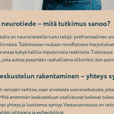
a neurotiede – mitä tutkimus sanoo?
alla on neurotieteelle tuttu tekijä: prefrontaalinen aiv
llinnästä. Tutkimusten mukaan mindfulness-harjoitukse
rantaa kykyä hallita impulsiivisia reaktioita. Tietoisuu
e, joka auttaa pysymään rauhallisena silloinkin, kun pain
eskustelun rakentaminen – yhteys s
in sanojen vaihtoa, vaan arvokasta vuorovaikutusta, jo
. Mitä enemmän keskusteluun osallistuvat kokevat tuleva
pi yhteys ja luottamus syntyy. Vastavuoroisuus on taito,
liäsi johtajana ja esihenkilönä.