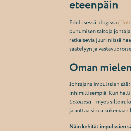
eteenpäin
Edellisessä blogissa
(”Joh
puhumisen taitoja johtajan
ratkaisevia juuri niissä ha
säätelyyn ja vastavuoroi
Oman mielen s
Johtajana impulssien sääte
inhimillisempiä. Kun hall
tietoisest
i – myös silloin,
ja auttaa sinua kokemaan h
Näin kehität impulssien s