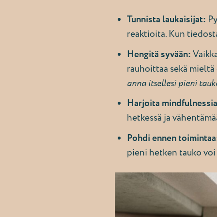
Tunnista laukaisijat:
Py
reaktioita. Kun tiedo
Hengitä syvään:
Vaikka
rauhoittaa sekä mielt
anna itsellesi pieni tau
Harjoita mindfulnessia
hetkessä ja vähentämään
Pohdi ennen toimintaa
pieni hetken tauko voi