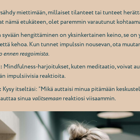
sähdy miettimään, millaiset tilanteet tai tunteet herät
stat nämä etukäteen, olet paremmin varautunut kohtaam
 syvään hengittäminen on yksinkertainen keino, se on 
ä että kehoa. Kun tunnet impulssin nousevan, ota muut
ko ennen reagoimista
.
:
Mindfulness-harjoitukset, kuten meditaatio, voivat a
 impulsiivisia reaktioita.
:
Kysy itseltäsi: ”Mikä auttaisi minua pitämään keskuste
 auttaa sinua
valitsemaan
reaktiosi viisaammin.