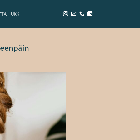
TTÄ
UKK
eteenpäin