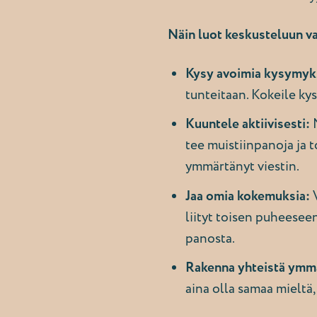
Näin luot keskusteluun v
Kysy avoimia kysymyk
tunteitaan. Kokeile kys
Kuuntele aktiivisesti:
N
tee muistiinpanoja ja 
ymmärtänyt viestin.
Jaa omia kokemuksia:
V
liityt toisen puheesee
panosta.
Rakenna yhteistä ymm
aina olla samaa mieltä