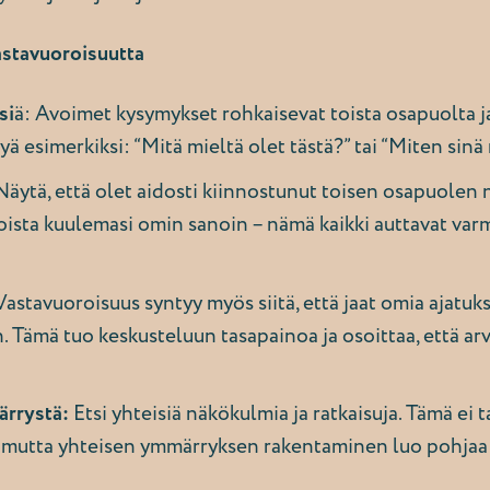
astavuoroisuutta
si
ä: Avoimet kysymykset rohkaisevat toista osapuolta j
yä esimerkiksi: “Mitä mieltä olet tästä?” tai “Miten sinä
äytä, että olet aidosti kiinnostunut toisen osapuolen 
toista kuulemasi omin sanoin – nämä kaikki auttavat var
astavuoroisuus syntyy myös siitä, että jaat omia ajatuks
n. Tämä tuo keskusteluun tasapainoa ja osoittaa, että a
ärrystä:
Etsi yhteisiä näkökulmia ja ratkaisuja. Tämä ei ta
, mutta yhteisen ymmärryksen rakentaminen luo pohjaa t