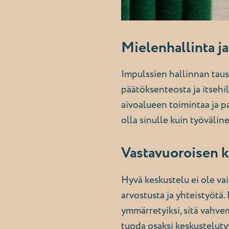
Mielenhallinta j
Impulssien hallinnan taust
päätöksenteosta ja itsehi
aivoalueen toimintaa ja pa
olla sinulle kuin työvälin
Vastavuoroisen k
Hyvä keskustelu ei ole va
arvostusta ja yhteistyötä
ymmärretyiksi, sitä vahvem
tuoda osaksi keskustelutyy